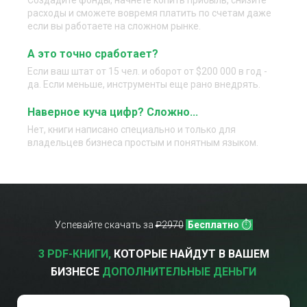
Создадите фонды, начнете копить прибыль, снизите
расходы и сможете вовремя платить по счетам даже
если вы работаете на сложном рынке.
А это точно сработает?
Если ваш штат от 15 чел. и оборот от $200 000 в год -
да. Если меньше, инструменты еще рано внедрять.
Наверное куча цифр? Сложно...
Нет, книги написано специально и только для
владельцев бизнеса простым и понятным языком.
Успевайте скачать за
₽2970
Бесплатно
⏱
3 PDF-КНИГИ,
КОТОРЫЕ НАЙДУТ В ВАШЕМ
БИЗНЕСЕ
ДОПОЛНИТЕЛЬНЫЕ ДЕНЬГИ