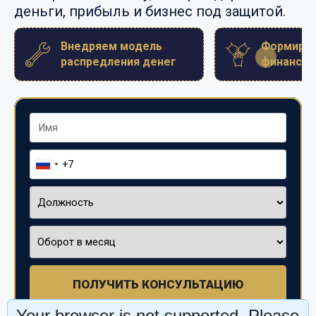
деньги, прибыль и бизнес под защитой.
Внедряем модель
Формиру
распредления денег
финансов
ПОЛУЧИТЬ КОНСУЛЬТАЦИЮ
Your browser is not supported. Please
Нажимая кнопку "ПОЛУЧИТЬ КОНСУЛЬТАЦИЮ" я даю согласие на