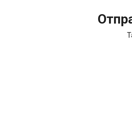
Отпр
Т