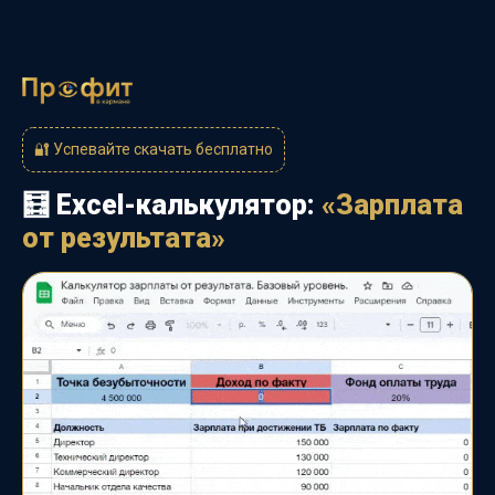
🔐
Успевайте скачать бесплатно
🧮 Excel-калькулятор:
«Зарплата
от результата»