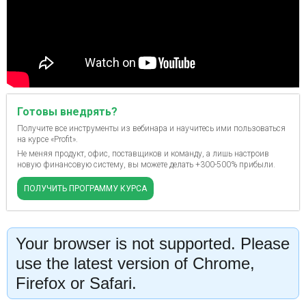
Готовы внедрять?
Получите все инструменты из вебинара и научитесь ими пользоваться
на курсе «Profit»
.
Не меняя продукт, офис, поставщиков и команду, а
лишь настроив
новую финансовую систему, вы
можете делать +300-500% прибыли.
ПОЛУЧИТЬ ПРОГРАММУ КУРСА
Your browser is not supported. Please
use the latest version of Chrome,
Firefox or Safari.