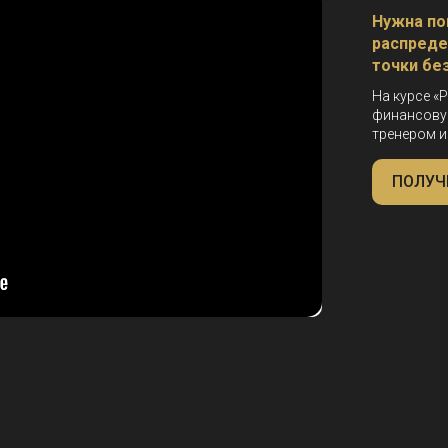
Нужна по
распреде
точки
бе
На курсе
«
P
финансовую
тренером и
ПОЛУЧ