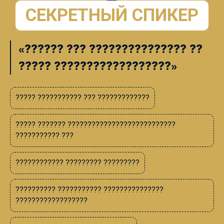
СЕКРЕТНЫЙ СПИКЕР
«?????? ??? ??????????????? ??
????? ??????????????????
»
????? ??????????? ??? ?????????????
????? ??????? ???????????????????????????
??????????? ???
???????????? ????????? ?????????
?????????? ??????????? ???????????????
??????????????????