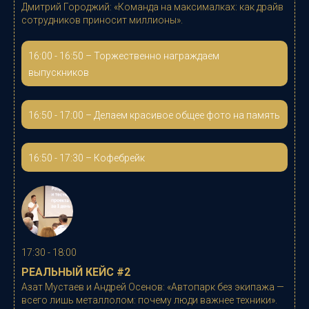
Дмитрий Городжий:
«
Команда на максималках: как драйв
сотрудников приносит миллионы
».
16:00 - 16:50
– Торжественно награждаем
выпускников
16:50 - 17:00 – Делаем красивое общее фото на память
16:50 - 17:30 – Кофебрейк
17:30 - 18:00
РЕАЛЬНЫЙ КЕЙС #2
Азат Мустаев и Андрей Осенов
:
«
Автопарк без экипажа —
всего лишь металлолом: почему люди важнее техники
».