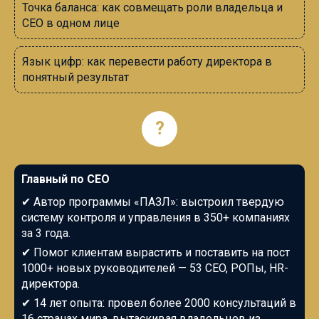
Точка баланса: как совмещать роли владельца и
СЕО в одном лице
Язык цифр: как перевести работу директора в
понятный результат
?
Главный по СЕО
✔
Автор программы «ПАЗЛ»: выстроил твердую
систему контроля и управления в 350+ компаниях
за 3 года.
✔
Помог клиентам вырастить и поставить на пост
1000+ новых руководителей —
53
CEO, РОПы, HR-
директора.
✔
14 лет опыта: провел более 2000 консультаций
в
16 странах мира
, вытаскивая владельцев из