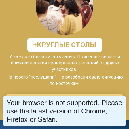
+КРУГЛЫЕ СТОЛЫ
У каждого бизнеса есть затык. Принесите свой — и
получтеи десятки проверенных решений от других
участников.
Не просто “послушали” — а разобрали свою ситуацию
по косточкам.
ХОЧУ УЧАСТВОВАТЬ
Your browser is not supported. Please
use the latest version of Chrome,
Firefox or Safari.