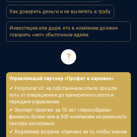
Как доверить деньги и не вылететь в трубу
Инвестиции или дыра: кто в компании должен
говорить «нет» убыточным идеям
?
Управляющий партнер
«Профит в кармане»
✔
Результат х3: на собственном опыте прошла
путь от операционки до трехкратного роста и
передачи управления.
✔
Эксперт-практик
: за 10 лет «пересобрала»
финансы более чем в 300 компаниях
из реального
сектора экономики
.
✔
Хедлайнер встречи: отвечает за то, чтобы знания