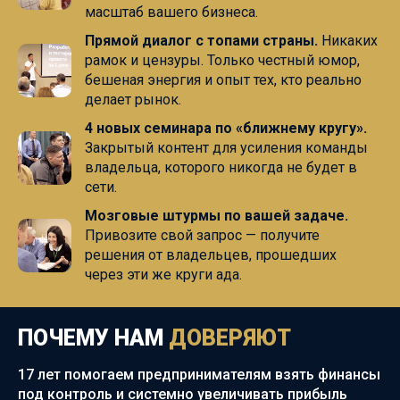
масштаб вашего бизнеса.
Прямой диалог с топами страны.
Никаких
рамок и цензуры. Только честный юмор,
бешеная энергия и опыт тех, кто реально
делает рынок.
4 новых семинара по «ближнему кругу».
Закрытый контент для усиления команды
владельца, которого никогда не будет в
сети.
Мозговые штурмы по вашей задаче.
Привозите свой запрос — получите
решения от владельцев, прошедших
через эти же круги ада.
ПОЧЕМУ НАМ
ДОВЕРЯЮТ
17 лет помогаем предпринимателям взять финансы
под контроль и системно увеличивать прибыль