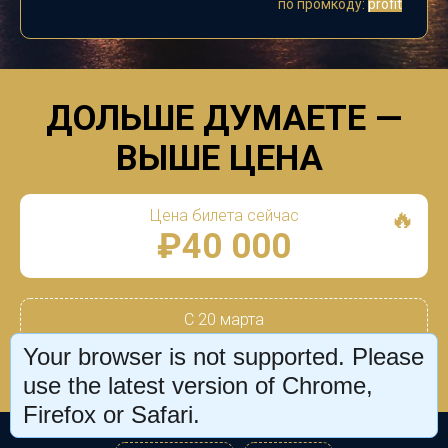
по
промкоду:
profit
ДОЛЬШЕ ДУМАЕТЕ
—
ВЫШЕ ЦЕНА
🔥
Цена билета сейчас
₽40 000
С 20 марта
₽
45 000
Your browser is not supported. Please
use the latest version of Chrome,
Firefox or Safari.