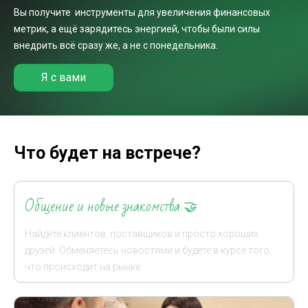
Вы получите инструменты для увеличения финансовых
метрик, а ещё зарядитесь энергией, чтобы были силы
внедрить всё
сразу же, а не с понедельника.
Я с вами
Что будет на встрече?
Общение и новые знакомства
🤝
Найдёте клиентов, поставщиков и просто хороших
друзей. Обменяетесь новостями и будете в
курсе
того,
что происходит на рынке.