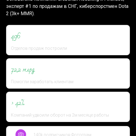
эксперт #1 по
продажам в СНГ, киберспорстмен Dota
2 (3k+ MMR).
496
Отделов продаж построили
72,2 млрд.
Помогли заработать клиентам
> 42%
Компаний удвоили оборот на 2м месяце работы
140k подписчиков Фотограм