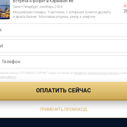
Встреча «Профит в Кармане» #8
3
Санкт-Петербург, сентбярь 2026
2
Мощнейшие спикеры. Участники, с которыми хочется дружить
и делать бизнес. Мозговые штурмы, юмор и энергия.
имая кнопку "ОПЛАТИТЬ СЕЙЧАС" я даю согласие на
обработку персональных данных
и пр
овор оферты
ОПЛАТИТЬ СЕЙЧАС
ПРИМЕНИТЬ ПРОМОКОД