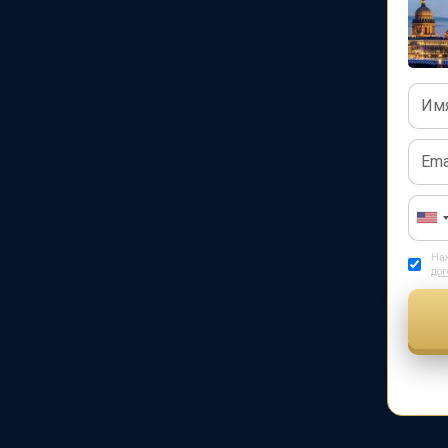
Наж
дог