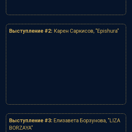
Выступление #2:
Карен Саркисов
, "
Epishura
"
Выступление #3:
Елизавета Борзунова
, "
LIZA
BORZAYA
"