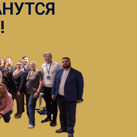
АНУТСЯ
!