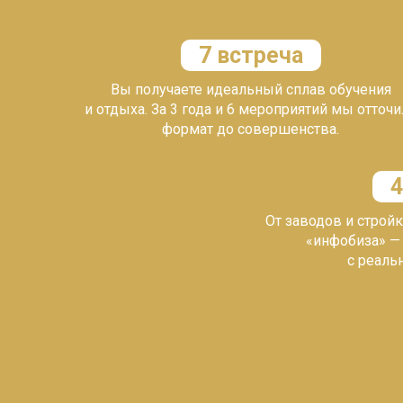
7 встреча
Вы получаете
идеальный сплав обучения
и
отдыха.
За 3 года и 6 мероприятий мы о
тточи
формат до совершенства.
4
От заводов и стройк
«инфобиза» —
с
реаль