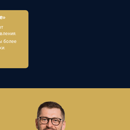
е»
от
вления.
сы более
ки
.