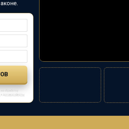
аконе.
ТОВ
на обработку
е
и
договор оферты