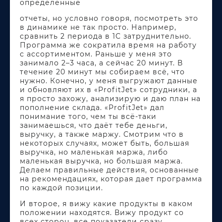
определённые
отчеты, но условно говоря, посмотреть это
в динамике не так просто. Например,
сравнить 2 периода в 1С затруднительно.
Программа же сократила время на работу
с ассортиментом. Раньше у меня это
занимало 2–3 часа, а сейчас 20 минут. В
течение 20 минут мы собираем всё, что
нужно. Конечно, у меня выгружают данные
и обновляют их в «ProfitJet» сотрудники, а
я просто захожу, анализирую и даю план на
пополнение склада. «ProfitJet» дал
понимание того, чем ты всё-таки
занимаешься, что даёт тебе деньги,
выручку, а также маржу. Смотрим что в
некоторых случаях, может быть, большая
выручка, но маленькая маржа, либо
маленькая выручка, но большая маржа.
Делаем правильные действия, основанные
на рекомендациях, которая дает программа
по каждой позиции.
И второе, я вижу какие продукты в каком
положении находятся. Вижу продукт со
всех сторон, все показатели сразу.