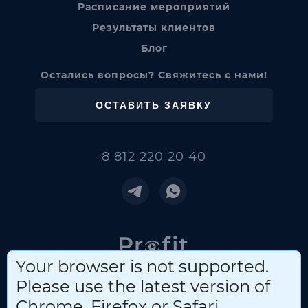
Расписание мероприятий
Результаты клиентов
Блог
Остались вопросы?
Свяжитесь с нами!
ОСТАВИТЬ ЗАЯВКУ
8 812 220 20 40
Your browser is not supported.
Please use the latest version of
© Profit, 2025
ИП Понамарев Анатолий Иванович, ИНН 391503542208
Chrome, Firefox or Safari.