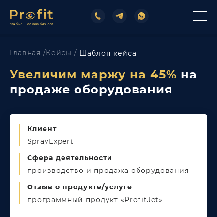
Главная /
Кейсы /
Шаблон кейса
Увеличим маржу на 45%
на
продаже
оборудования
Клиент
SprayExpert
Сфера деятельности
производство и продажа оборудования
Отзыв о продукте/услуге
программный продукт «ProfitJet»