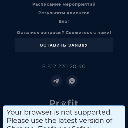
Расписание мероприятий
Результаты клиентов
Блог
Остались вопросы?
Свяжитесь с нами!
ОСТАВИТЬ ЗАЯВКУ
8 812 220 20 40
Your browser is not supported.
Please use the latest version of
© Profit, 2025
ИП Понамарев Анатолий Иванович, ИНН 391503542208