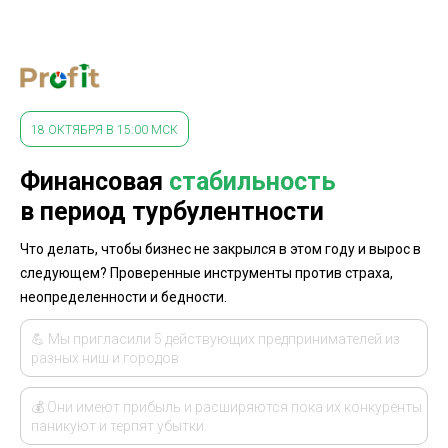
18 ОКТЯБРЯ В 15:00 МСК
Финансовая
стабильность
в
период турбулентности
Что делать, чтобы бизнес не закрылся в этом году и вырос в
следующем? Проверенные инструменты против страха,
неопределенности и бедности.
💪
Мы пригласили 5 действующих предпринимателей из
разных ниш и городов
💰
Они
имеют прибыль и расширяются пока их конкуренты
паникуют и
терпят убытки.