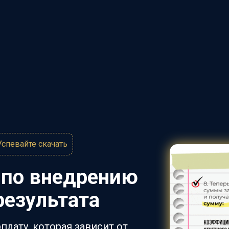
Успевайте скачать
д
по внедрению
результата
плату, которая зависит от