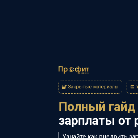
🔐
Закрытые материалы
📅
Полный гай
зарплаты от 
Узнайте к
ак внедрить зар