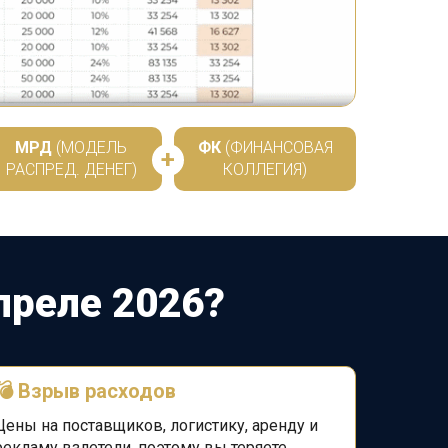
МРД
(МОДЕЛЬ
ФК
(ФИНАНСОВАЯ
+
РАСПРЕД. ДЕНЕГ)
КОЛЛЕГИЯ)
преле 2026?
💣 Взрыв расходов
Цены на поставщиков, логистику, аренду и
рекламу взлетели, поэтому вы теряете