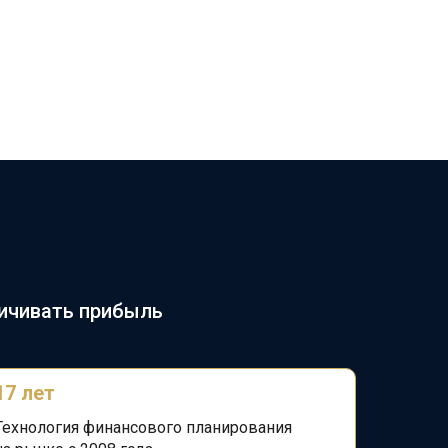
личивать прибыль
17 лет
Технология финансового планирования