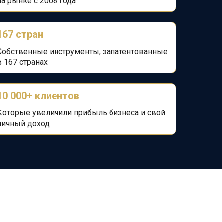
на
рынке с 2008 года
167 стран
Собственные инструменты, запатентованные
в 167 странах
10 000+ клиентов
Которые увеличили прибыль бизнеса и
свой
личный доход