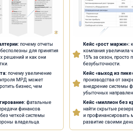
алтерии:
почему отчеты
Кейс «рост маржи»:
к
 бесполезны для принятия
компания увеличила 
х решений и как они
15% за сезон, просто 
тки.
безубыточности.
та:
почему увеличение
Кейс «выход из пике»
онтроля МРД может
производства от закр
ротить бизнес, чем
внедрение системы фо
убыточных направлен
гирование:
фатальные
Кейс «миллион без к
ередачи финансов
найти скрытые резер
 без четкой системы
и профинансировать 
тороны владельца.
развитие своими день