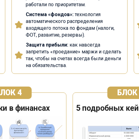
работали по приоритетам.
Система «фондов»:
технология
автоматического распределения
входящего потока по фондам (налоги,
ФОТ, развитие, резервы).
Защита прибыли:
как навсегда
запретить «проедание» маржи и сделать
так, чтобы на счетах всегда были деньги
на обязательства.
ЛОК 4
БЛОК
и в финансах
5 подробных кей