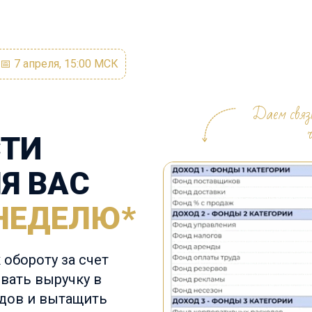
📅
7 апреля, 15:00 МСК
Даем связк
СТИ
Я ВАС
НЕДЕЛЮ*
 обороту за счет
вать выручку в
дов и вытащить