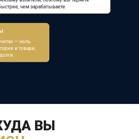
быстрее, чем зарабатываете.
ы
четах — ноль.
торке и товаре,
долги.
КУДА ВЫ