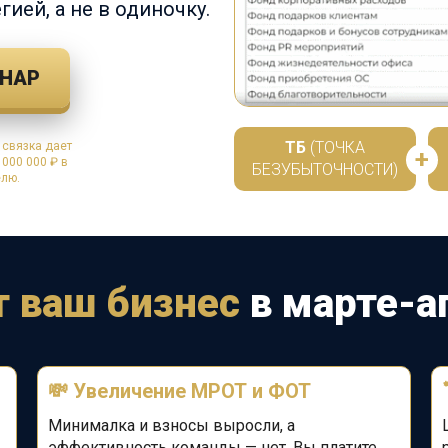
гией, а не в одиночку.
ИНАР
ТБ
(ТОЧКА
 связка дает
+
 000 000 ₽ в
БЕЗУБЫТОЧНОСТИ)
елю.
т ваш бизнес
в марте-а
💸
Увеличение МРОТ и ФОТ
Минималка и взносы выросли, а
эффективность команды — нет. Вы платите