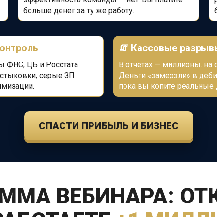
больше денег за ту же работу.
контроль
🧯
Кассовые разрыв
 ФНС, ЦБ и Росстата
В отчетах — миллионы, на с
стыковки, серые ЗП
Деньги «замерзли» в деби
имизации.
пока вы копите реальные 
СПАСТИ ПРИБЫЛЬ И БИЗНЕС
ММА ВЕБИНАРА: ОТ