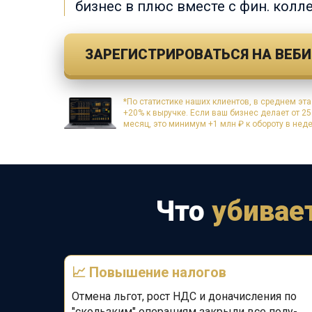
бизнес в плюс
вместе с фин. колле
ЗАРЕГИСТРИРОВАТЬСЯ НА ВЕБ
*По статистике наших клиентов, в среднем эта
+20% к выручке. Если ваш бизнес делает от 25
месяц, это минимум +1 млн ₽ к обороту в нед
Что
убивае
📈
Повышение налогов
Отмена льгот, рост НДС и доначисления по
"скользким" операциям закрыли все полу-