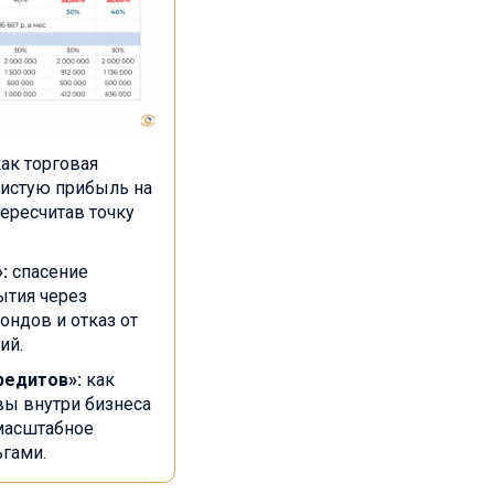
ак торговая
чистую прибыль на
пересчитав точку
:
спасение
ытия через
ндов и отказ от
ий.
редитов»:
как
вы внутри бизнеса
масштабное
гами.