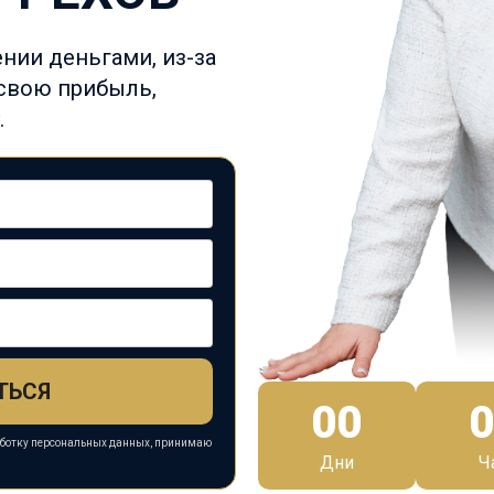
нии деньгами, из-за
свою прибыль,
.
ТЬСЯ
00
0
аботку персональных данных, принимаю
Дни
Ч