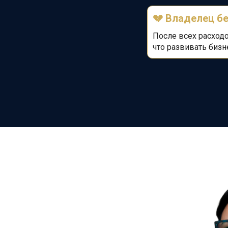
💔
Владелец бе
После всех расходо
что развивать бизн