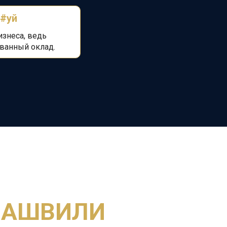
о#уй
изнеса, ведь
ванный оклад.
МАШВИЛИ