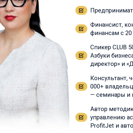
Предпринимате
Финансист, ко
финансам с 20
Спикер CLUB 500
Азбуки бизнес
директор» и «
Консультант, 
000+ владельц
— семинары и 
Автор методик
управлению ас
ProfitJet и ав