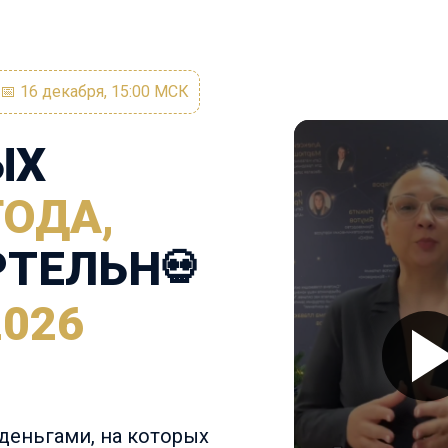
📅
16 декабря, 15:00 МСК
ЫХ
ГОДА,
РТЕЛЬН
💀
2026
деньгами, на которых