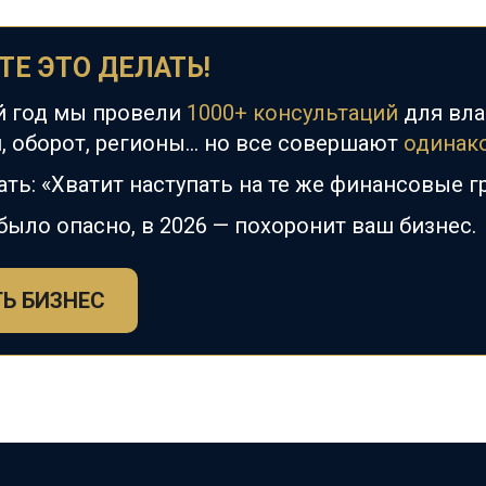
ТЕ
ЭТО ДЕЛАТЬ!
й год мы провели
1000+ консультаций
для вла
 оборот, регионы... но все совершают
одинак
ать: «Хватит наступать на те же финансовые г
было опасно, в 2026
—
похоронит ваш бизнес.
Ь БИЗНЕС