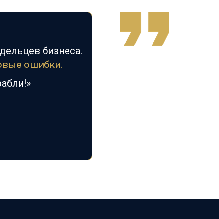
дельцев бизнеса.
овые
ошибки.
рабли!»