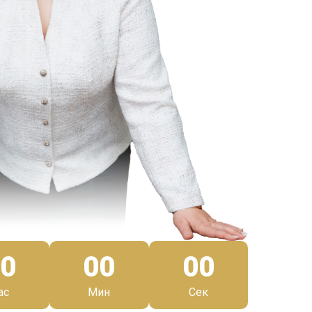
0
00
00
ас
Мин
Сек