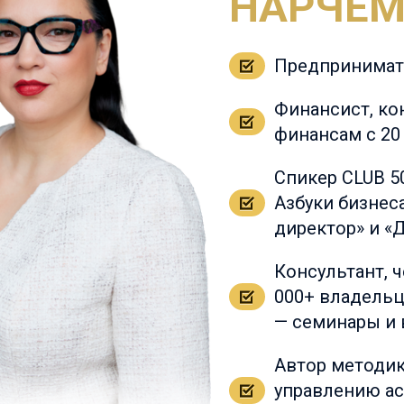
НАРЧЕ
Предпринимате
Финансист, ко
финансам с 20
Спикер CLUB 500
Азбуки бизнес
директор» и «
Консультант, 
000+ владельц
— семинары и 
Автор методик
управлению ас