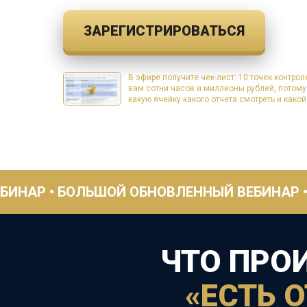
ЗАРЕГИСТРИРОВАТЬСЯ
В эфире получите чек-лист: 10 точек контро
вам сотни часов и миллионы рублей, потому 
какую ячейку какого отчета смотреть и како
БОЛЬШОЙ ОБНОВЛЕННЫЙ ВЕБИНАР •
БОЛЬШО
ЧТО ПРО
«ЕСТЬ
О