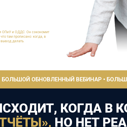
ля ОПиУ и ОДДС. Он сэкономит
что там прописано: когда, в
й вывод делать.
Й ОБНОВЛЕННЫЙ ВЕБИНАР •
БОЛЬШОЙ ОБНО
ИСХОДИТ, КОГДА В 
ТЧЁТЫ»,
НО НЕТ РЕ