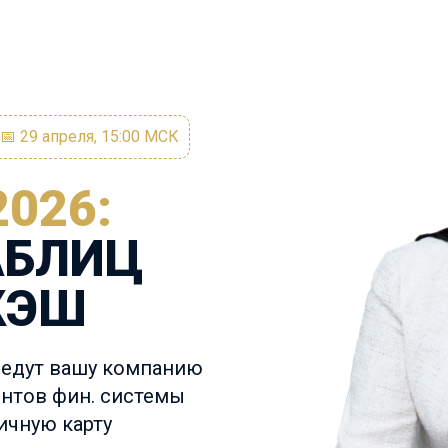
📅
29 апреля, 15:00 МСК
026:
АБЛИЦ
КЭШ
ведут вашу компанию
ентов фин. системы
ичную карту