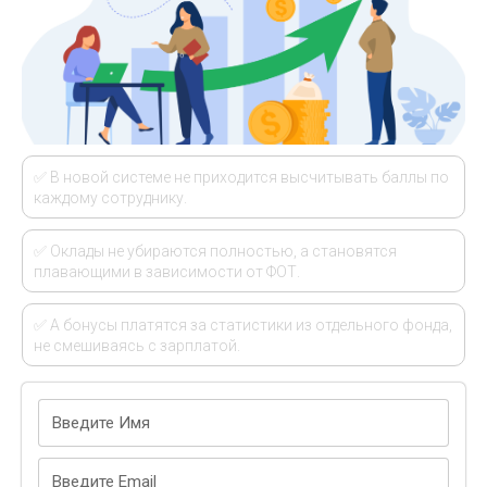
✅ В новой системе не приходится высчитывать баллы по
каждому сотруднику.
✅ Оклады не убираются полностью, а становятся
плавающими в зависимости от ФОТ.
✅ А бонусы платятся за статистики из отдельного фонда,
не смешиваясь с зарплатой.