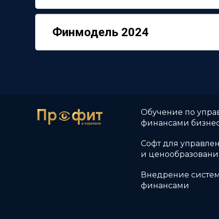
Финмодель 2024
Обучение по упр
финансами бизне
Софт для управле
и ценообразован
Внедрение систе
финансами